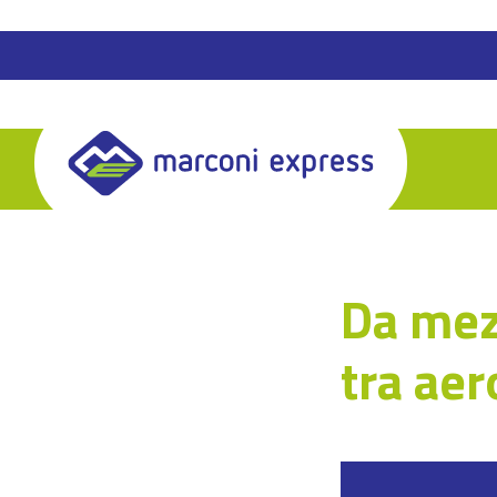
Skip
to
content
Da mez
tra aer