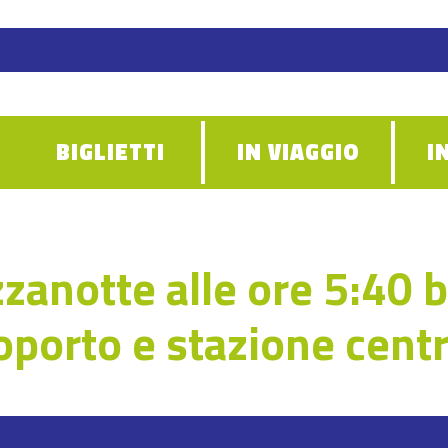
BIGLIETTI
IN VIAGGIO
I
zanotte alle ore 5:40 
oporto e stazione cent