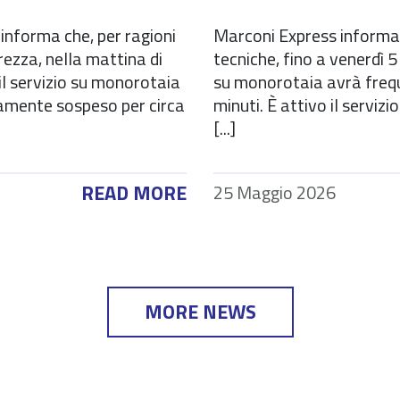
informa che, per ragioni
Marconi Express informa 
urezza, nella mattina di
tecniche, fino a venerdì 5 
il servizio su monorotaia
su monorotaia avrà freq
mente sospeso per circa
minuti. È attivo il servizi
[...]
READ MORE
25 Maggio 2026
MORE NEWS