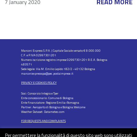
READ MORE
7 January 2020
Marconi Express S.P.A. | Capitale Sociale versato € 8.000.000
C.F. e P.IVA 02997301201
Numero iscrizione registro imprese 02997301201 R.E.A. Bologna
483571
Sede legale: Via M. Emilio Lepido 182/2 - 40132 Bologna
marconiexpressspa@pec.postaimprese.it
PRIVACY E COOKIES POLICY
Soci: Consorzio Integra e Tper
Ente concessionario: Comune di Bologna
Ente finanziatore: Regione Emilia-Romagna
Partner: Aeroporto di Bologna e Bologna Welcome
Weather Dataset: Datameteo.com
FOR REQUESTS AND COMPLAINTS
Per permettere la funzionalità di questo sito web sono utilizzati