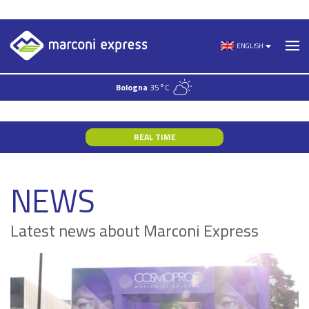
Skip
to
ENGLISH
content
Bologna
35°C
REAL TIME
NEWS
Latest news about Marconi Express