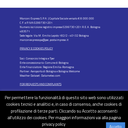
Marconi Express S.P.A. | Capitale Sociale versato € 8.000.000
C.F. e P.IVA 02997301201
Numero iscrizione registro imprese 02997301201 R.E.A. Bologna
483571
Sede legale: Via M. Emilio Lepido 182/2 - 40132 Bologna
marconiexpressspa@pec.postaimprese.it
PRIVACY E COOKIES POLICY
Soci: Consorzio Integra e Tper
Ente concessionario: Comune di Bologna
Ente finanziatore: Regione Emilia-Romagna
Partner: Aeroporto di Bologna e Bologna Welcome
Weather Dataset: Datameteo.com
FOR REQUESTS AND COMPLAINTS
Per permettere la funzionalità di questo sito web sono utilizzati
cookies tecnici e analitici e, in caso di consenso, anche cookies di
profilazione di terze parti. Cliccando su Accetto acconsenti
FOLLOW US
all'utilizzo dei cookies. Per maggiori informazioni vai alla pagina
privacy policy
Accetto