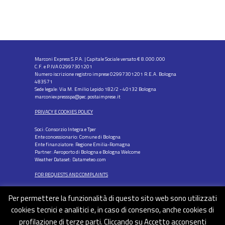
Marconi Express S.P.A. | Capitale Sociale versato € 8.000.000
C.F. e P.IVA 02997301201
Numero iscrizione registro imprese 02997301201 R.E.A. Bologna
483571
Sede legale: Via M. Emilio Lepido 182/2 - 40132 Bologna
marconiexpressspa@pec.postaimprese.it
PRIVACY E COOKIES POLICY
Soci: Consorzio Integra e Tper
Ente concessionario: Comune di Bologna
Ente finanziatore: Regione Emilia-Romagna
Partner: Aeroporto di Bologna e Bologna Welcome
Weather Dataset: Datameteo.com
FOR REQUESTS AND COMPLAINTS
Per permettere la funzionalità di questo sito web sono utilizzati
cookies tecnici e analitici e, in caso di consenso, anche cookies di
profilazione di terze parti. Cliccando su Accetto acconsenti
FOLLOW US