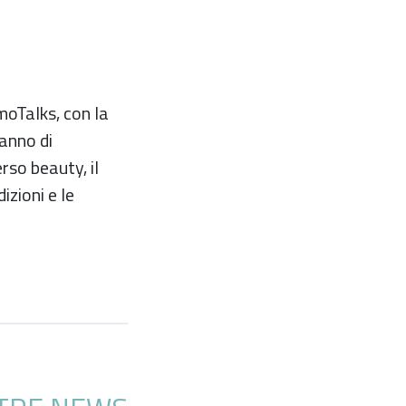
moTalks, con la
fanno di
so beauty, il
izioni e le