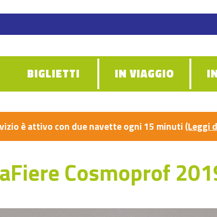
BIGLIETTI
IN VIAGGIO
I
ervizio è attivo con due navette ogni 15 minuti
(Leggi d
aFiere Cosmoprof 201