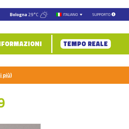
Bologna
29°C
SUPPORTO
ITALIANO
NFORMAZIONI
TEMPO REALE
i più)
9