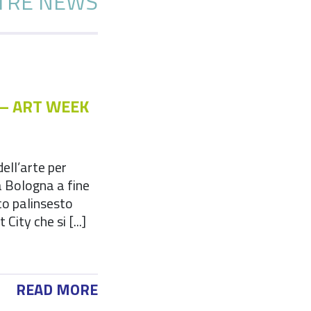
TRE NEWS
 – ART WEEK
ell’arte per
a Bologna a fine
cco palinsesto
 City che si [...]
READ MORE