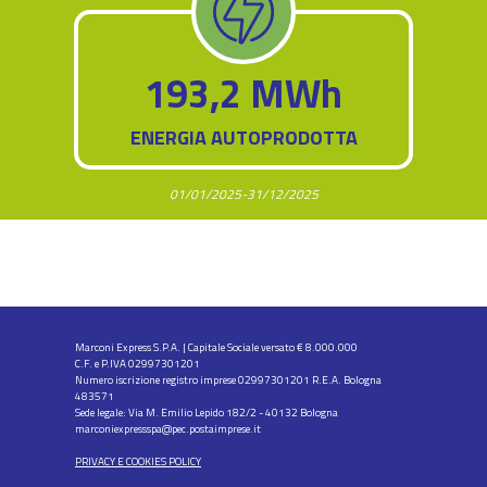
193,2 MWh
ENERGIA AUTOPRODOTTA
01/01/2025-31/12/2025
Marconi Express S.P.A. | Capitale Sociale versato € 8.000.000
C.F. e P.IVA 02997301201
Numero iscrizione registro imprese 02997301201 R.E.A. Bologna
483571
Sede legale: Via M. Emilio Lepido 182/2 - 40132 Bologna
marconiexpressspa@pec.postaimprese.it
PRIVACY E COOKIES POLICY