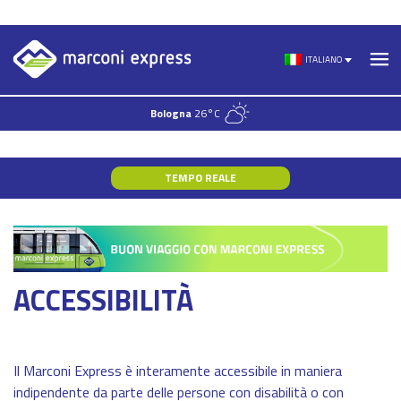
Skip
to
ITALIANO
content
Bologna
26°C
TEMPO REALE
ACCESSIBILITÀ
Il Marconi Express è interamente accessibile in maniera
indipendente da parte delle persone con disabilità o con