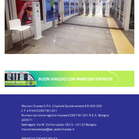
Marconi Express S.P.A. | Capitale Sociale versato € 8.000.000
C.F. e P.IVA 02997301201
Numero iscrizione registro imprese 02997301201 R.E.A. Bologna
483571
Sede legale: Via M. Emilio Lepido 182/2 - 40132 Bologna
marconiexpressspa@pec.postaimprese.it
PRIVACY E COOKIES POLICY