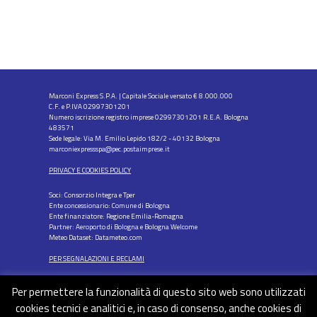
Marconi Express S.P.A. | Capitale Sociale versato € 8.000.000
C.F. e P.IVA 02997301201
Numero iscrizione registro imprese 02997301201 R.E.A. Bologna
483571
Sede legale: Via M. Emilio Lepido 182/2 - 40132 Bologna
marconiexpressspa@pec.postaimprese.it
PRIVACY E COOKIES POLICY
Soci: Consorzio Integra e Tper
Ente concessionario: Comune di Bologna
Ente finanziatore: Regione Emilia-Romagna
Partner: Aeroporto di Bologna e Bologna Welcome
Meteo Dataset: Datameteo.com
PER SEGNALAZIONI E RECLAMI
Per permettere la funzionalità di questo sito web sono utilizzati
cookies tecnici e analitici e, in caso di consenso, anche cookies di