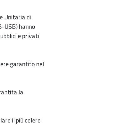
 Unitaria di
GB-USB) hanno
bblici e privati
sere garantito nel
antita la
are il più celere