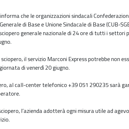
informa che le organizzazioni sindacali Confederazione
 Generale di Base e Unione Sindacale di Base (CUB-S
iopero generale nazionale di 24 ore di tutti i settori pu
ugno.
 sciopero, il servizio Marconi Express potrebbe non es
 giornata di venerdì 20 giugno.
ero, al call-center telefonico +39 051 290235 sarà gar
peratore.
sciopero, l’azienda adotterà ogni misura utile ad agevol
izio.