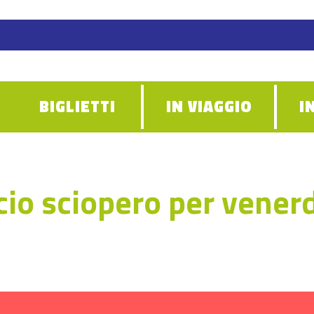
BIGLIETTI
IN VIAGGIO
I
io sciopero per venerd