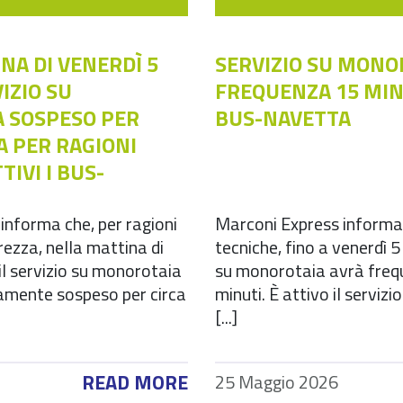
NA DI VENERDÌ 5
SERVIZIO SU MONO
IZIO SU
FREQUENZA 15 MINU
 SOSPESO PER
BUS-NAVETTA
A PER RAGIONI
TIVI I BUS-
informa che, per ragioni
Marconi Express informa 
urezza, nella mattina di
tecniche, fino a venerdì 5 
il servizio su monorotaia
su monorotaia avrà freq
mente sospeso per circa
minuti. È attivo il servizi
[...]
READ MORE
25 Maggio 2026