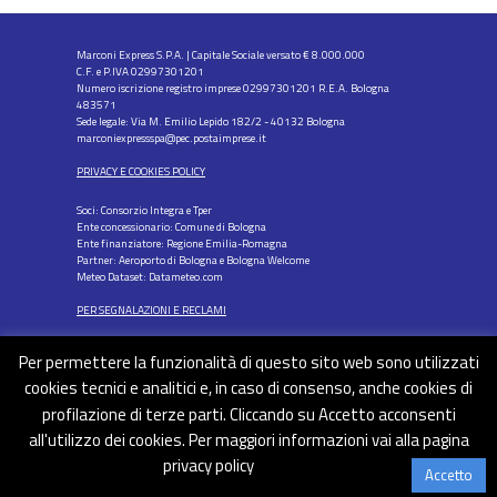
Marconi Express S.P.A. | Capitale Sociale versato € 8.000.000
C.F. e P.IVA 02997301201
Numero iscrizione registro imprese 02997301201 R.E.A. Bologna
483571
Sede legale: Via M. Emilio Lepido 182/2 - 40132 Bologna
marconiexpressspa@pec.postaimprese.it
PRIVACY E COOKIES POLICY
Soci: Consorzio Integra e Tper
Ente concessionario: Comune di Bologna
Ente finanziatore: Regione Emilia-Romagna
Partner: Aeroporto di Bologna e Bologna Welcome
Meteo Dataset: Datameteo.com
PER SEGNALAZIONI E RECLAMI
Per permettere la funzionalità di questo sito web sono utilizzati
cookies tecnici e analitici e, in caso di consenso, anche cookies di
profilazione di terze parti. Cliccando su Accetto acconsenti
FOLLOW US
all'utilizzo dei cookies. Per maggiori informazioni vai alla pagina
privacy policy
Accetto