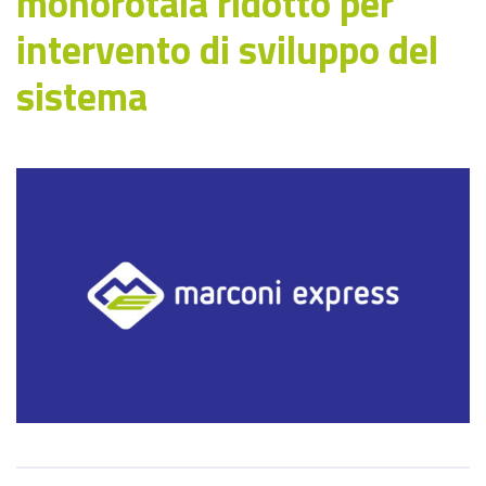
monorotaia ridotto per
intervento di sviluppo del
sistema