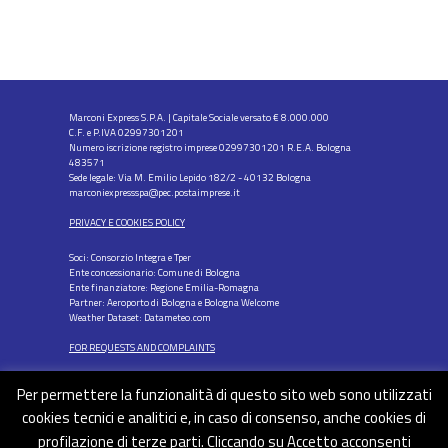
Marconi Express S.P.A. | Capitale Sociale versato € 8.000.000
C.F. e P.IVA 02997301201
Numero iscrizione registro imprese 02997301201 R.E.A. Bologna
483571
Sede legale: Via M. Emilio Lepido 182/2 - 40132 Bologna
marconiexpressspa@pec.postaimprese.it
PRIVACY E COOKIES POLICY
Soci: Consorzio Integra e Tper
Ente concessionario: Comune di Bologna
Ente finanziatore: Regione Emilia-Romagna
Partner: Aeroporto di Bologna e Bologna Welcome
Weather Dataset: Datameteo.com
FOR REQUESTS AND COMPLAINTS
Per permettere la funzionalità di questo sito web sono utilizzati
cookies tecnici e analitici e, in caso di consenso, anche cookies di
profilazione di terze parti. Cliccando su Accetto acconsenti
FOLLOW US