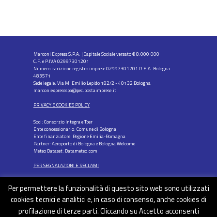
Marconi Express S.P.A. | Capitale Sociale versato € 8.000.000
C.F. e P.IVA 02997301201
Numero iscrizione registro imprese 02997301201 R.E.A. Bologna
483571
Sede legale: Via M. Emilio Lepido 182/2 - 40132 Bologna
marconiexpressspa@pec.postaimprese.it
PRIVACY E COOKIES POLICY
Soci: Consorzio Integra e Tper
Ente concessionario: Comune di Bologna
Ente finanziatore: Regione Emilia-Romagna
Partner: Aeroporto di Bologna e Bologna Welcome
Meteo Dataset: Datameteo.com
PER SEGNALAZIONI E RECLAMI
Per permettere la funzionalità di questo sito web sono utilizzati
cookies tecnici e analitici e, in caso di consenso, anche cookies di
profilazione di terze parti. Cliccando su Accetto acconsenti
FOLLOW US