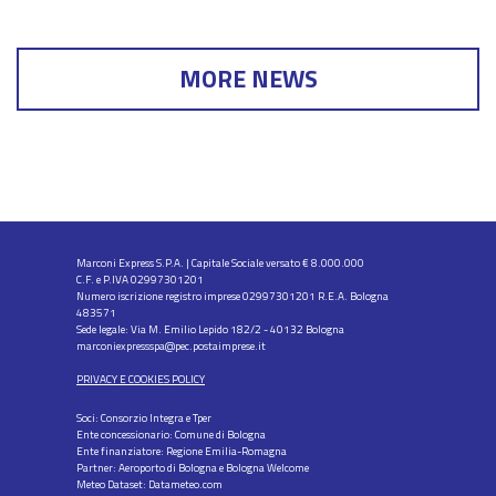
MORE NEWS
Marconi Express S.P.A. | Capitale Sociale versato € 8.000.000
C.F. e P.IVA 02997301201
Numero iscrizione registro imprese 02997301201 R.E.A. Bologna
483571
Sede legale: Via M. Emilio Lepido 182/2 - 40132 Bologna
marconiexpressspa@pec.postaimprese.it
PRIVACY E COOKIES POLICY
Soci: Consorzio Integra e Tper
Ente concessionario: Comune di Bologna
Ente finanziatore: Regione Emilia-Romagna
Partner: Aeroporto di Bologna e Bologna Welcome
Meteo Dataset: Datameteo.com