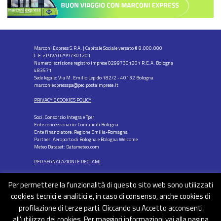
Marconi Express S.P.A. | Capitale Sociale versato € 8.000.000
C.F. e P.IVA 02997301201
Numero iscrizione registro imprese 02997301201 R.E.A. Bologna
483571
Sede legale: Via M. Emilio Lepido 182/2 - 40132 Bologna
marconiexpressspa@pec.postaimprese.it
PRIVACY E COOKIES POLICY
Soci: Consorzio Integra e Tper
Ente concessionario: Comune di Bologna
Ente finanziatore: Regione Emilia-Romagna
Partner: Aeroporto di Bologna e Bologna Welcome
Meteo Dataset: Datameteo.com
PER SEGNALAZIONI E RECLAMI
Per permettere la funzionalità di questo sito web sono utilizzati
cookies tecnici e analitici e, in caso di consenso, anche cookies di
profilazione di terze parti. Cliccando su Accetto acconsenti
FOLLOW US
all'utilizzo dei cookies. Per maggiori informazioni vai alla pagina