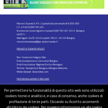
Marconi Express S.P.A. | Capitale Sociale versato € 8.000.000
C.F. e P.IVA 02997301201
Numero iscrizione registro imprese 02997301201 R.E.A. Bologna
483571
Sede legale: Via M. Emilio Lepido 182/2 - 40132 Bologna
marconiexpressspa@pec.postaimprese.it
PRIVACY E COOKIES POLICY
Soci: Consorzio Integra e Tper
Ente concessionario: Comune di Bologna
Ente finanziatore: Regione Emilia-Romagna
Partner: Aeroporto di Bologna e Bologna Welcome
Meteo Dataset: Datameteo.com
PER SEGNALAZIONI E RECLAMI
Per permettere la funzionalità di questo sito web sono utilizzati
cookies tecnici e analitici e, in caso di consenso, anche cookies di
profilazione di terze parti. Cliccando su Accetto acconsenti
FOLLOW US
all'utilizzo dei cookies. Per maggiori informazioni vai alla pagina