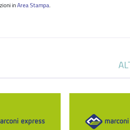
zioni in
Area Stampa
.
AL