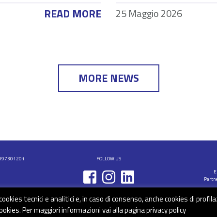
READ MORE
25 Maggio 2026
MORE NEWS
02997301201
FOLLOW US
E
Partne
kies tecnici e analitici e, in caso di consenso, anche cookies di profila
ookies. Per maggiori informazioni vai alla pagina
privacy policy