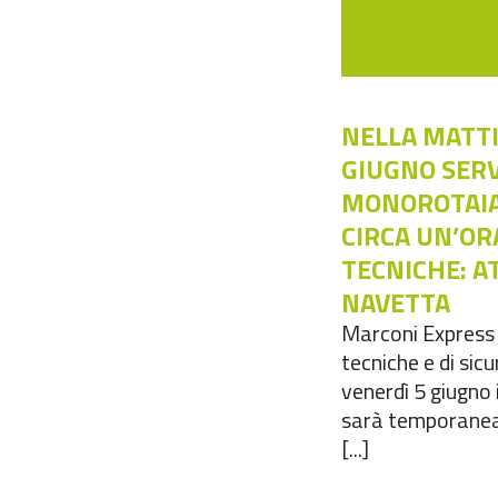
NELLA MATTI
GIUGNO SERV
MONOROTAIA
CIRCA UN’OR
TECNICHE: AT
NAVETTA
Marconi Express 
tecniche e di sic
venerdì 5 giugno 
sarà temporanea
[...]