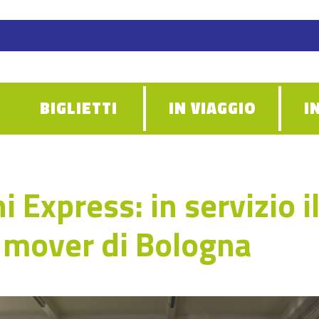
BIGLIETTI
IN VIAGGIO
I
 Express: in servizio i
 mover di Bologna