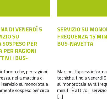
NA DI VENERDÌ 5
SERVIZIO SU MONO
IZIO SU
FREQUENZA 15 MINU
 SOSPESO PER
BUS-NAVETTA
A PER RAGIONI
TIVI I BUS-
informa che, per ragioni
Marconi Express informa 
urezza, nella mattina di
tecniche, fino a venerdì 5 
il servizio su monorotaia
su monorotaia avrà freq
mente sospeso per circa
minuti. È attivo il servizi
[...]