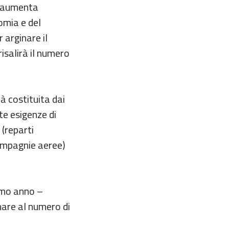
e aumenta
nomia e del
 arginare il
isalirà il numero
à costituita dai
te esigenze di
 (reparti
 compagnie aeree)
imo anno –
nare al numero di