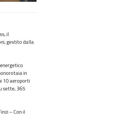
s, il
i, gestito dalla
 energetico
monorotaia in
mi 10 aeroporti
su sette, 365
inzi – Con il