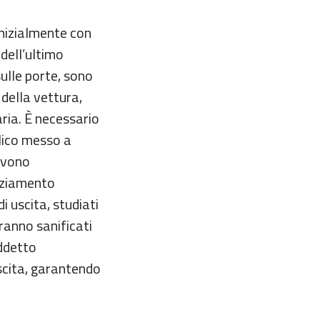
inizialmente con
dell’ultimo
sulle porte, sono
della vettura,
ria. È necessario
olico messo a
devono
anziamento
i uscita, studiati
aranno sanificati
addetto
uscita, garantendo