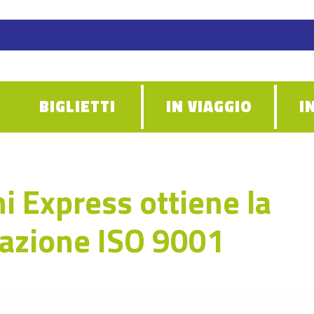
BIGLIETTI
IN VIAGGIO
I
i Express ottiene la
cazione ISO 9001