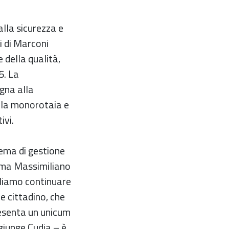
alla sicurezza e
ri di Marconi
 della qualità,
5. La
ogna alla
ella monorotaia e
ivi.
tema di gestione
erma Massimiliano
gliamo continuare
e cittadino, che
presenta un unicum
ggiunge Cudia – è