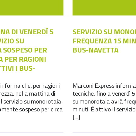
NA DI VENERDÌ 5
SERVIZIO SU MONO
IZIO SU
FREQUENZA 15 MINU
 SOSPESO PER
BUS-NAVETTA
A PER RAGIONI
TIVI I BUS-
informa che, per ragioni
Marconi Express informa 
urezza, nella mattina di
tecniche, fino a venerdì 5 
il servizio su monorotaia
su monorotaia avrà freq
mente sospeso per circa
minuti. È attivo il servizi
[...]