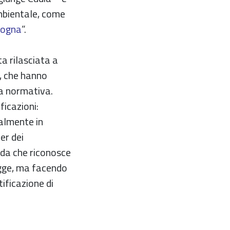
ambientale, come
logna
”.
a rilasciata a
, che hanno
lla normativa.
ficazioni:
palmente in
er dei
nda che riconosce
legge, ma facendo
ificazione di