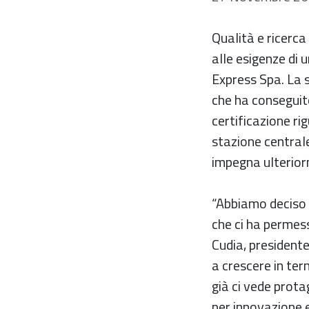
Qualità e ricerca
alle esigenze di 
Express Spa. La s
che ha conseguit
certificazione ri
stazione central
impegna ulteriorm
“Abbiamo deciso 
che ci ha permess
Cudia, president
a crescere in ter
già ci vede prota
per innovazione e