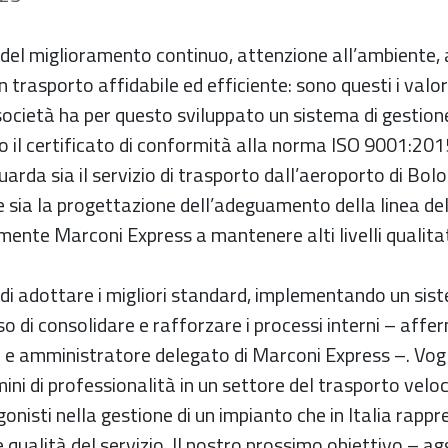
 del miglioramento continuo, attenzione all’ambiente, 
un trasporto affidabile ed efficiente: sono questi i valo
ocietà ha per questo sviluppato un sistema di gestione
o il certificato di conformità alla norma ISO 9001:201
guarda sia il servizio di trasporto dall’aeroporto di Bol
e sia la progettazione dell’adeguamento della linea d
ente Marconi Express a mantenere alti livelli qualitat
di adottare i migliori standard, implementando un sis
o di consolidare e rafforzare i processi interni – aff
e e amministratore delegato di Marconi Express –. Vo
mini di professionalità in un settore del trasporto veloc
gonisti nella gestione di un impianto che in Italia rap
 qualità del servizio. Il nostro prossimo obiettivo – a