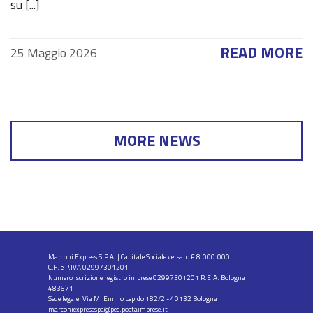
su [...]
READ MORE
25 Maggio 2026
MORE NEWS
Marconi Express S.P.A. | Capitale Sociale versato € 8.000.000
C.F. e P.IVA 02997301201
Numero iscrizione registro imprese 02997301201 R.E.A. Bologna
483571
Sede legale: Via M. Emilio Lepido 182/2 - 40132 Bologna
marconiexpressspa@pec.postaimprese.it