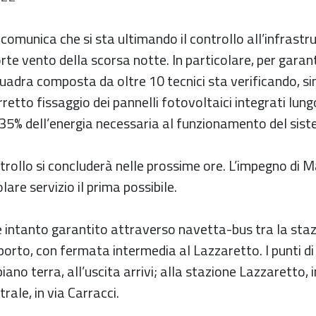
omunica che si sta ultimando il controllo all’infrastr
rte vento della scorsa notte. In particolare, per gara
uadra composta da oltre 10 tecnici sta verificando, si
rretto fissaggio dei pannelli fotovoltaici integrati lungo
 35% dell’energia necessaria al funzionamento del sis
trollo si concluderà nelle prossime ore. L’impegno di 
olare servizio il prima possibile.
è intanto garantito attraverso navetta-bus tra la staz
porto, con fermata intermedia al Lazzaretto. I punti d
iano terra, all’uscita arrivi; alla stazione Lazzaretto, i
rale, in via Carracci.