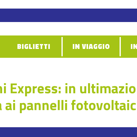
BIGLIETTI
IN VIAGGIO
I
 Express: in ultimazio
a ai pannelli fotovoltaic