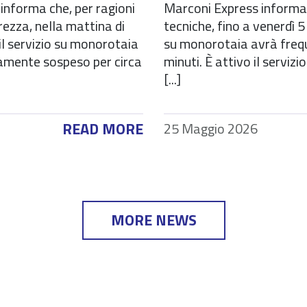
informa che, per ragioni
Marconi Express informa 
urezza, nella mattina di
tecniche, fino a venerdì 5 
il servizio su monorotaia
su monorotaia avrà freq
mente sospeso per circa
minuti. È attivo il servizi
[...]
READ MORE
25 Maggio 2026
MORE NEWS