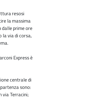
uttura resosi
ntire la massima
n dalle prime ore
 la via di corsa,
tema.
Marconi Express è
ione centrale di
i partenza sono:
n via Terracini;