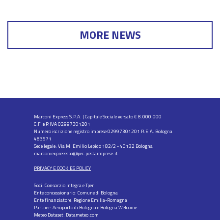
MORE NEWS
Marconi Express S.P.A. | Capitale Sociale versato € 8.000.000
C.F. e P.IVA 02997301201
Numero iscrizione registro imprese 02997301201 R.E.A. Bologna
483571
Sede legale: Via M. Emilio Lepido 182/2 - 40132 Bologna
marconiexpressspa@pec.postaimprese.it
PRIVACY E COOKIES POLICY
Soci: Consorzio Integra e Tper
Ente concessionario: Comune di Bologna
Ente finanziatore: Regione Emilia-Romagna
Partner: Aeroporto di Bologna e Bologna Welcome
Meteo Dataset: Datameteo.com