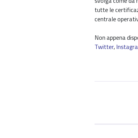
svolga come da m
tutte le certifica
centrale operativa
Non appena dispon
Twitter
,
Instagr