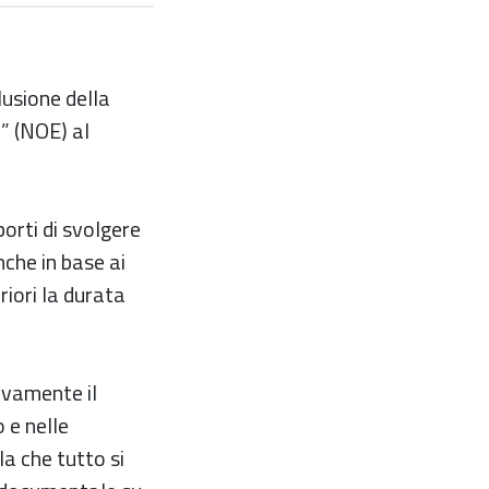
lusione della
o” (NOE) al
orti di svolgere
nche in base ai
riori la durata
ivamente il
 e nelle
la che tutto si