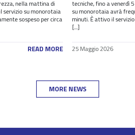
urezza, nella mattina di
tecniche, fino a venerdì 5 
il servizio su monorotaia
su monorotaia avrà freq
mente sospeso per circa
minuti. È attivo il servizi
[...]
READ MORE
25 Maggio 2026
MORE NEWS