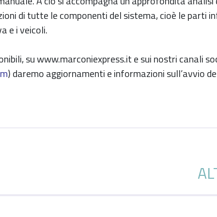
anuale. A ciò si accompagna un’approfondita analisi
zioni di tutte le componenti del sistema, cioè le parti in
 e i veicoli.
ibili, su www.marconiexpress.it e sui nostri canali soc
am
) daremo aggiornamenti e informazioni sull’avvio del
AL