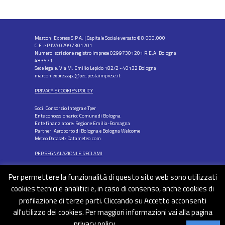
Marconi Express S.P.A. | Capitale Sociale versato € 8.000.000
C.F. e P.IVA 02997301201
Numero iscrizione registro imprese 02997301201 R.E.A. Bologna
483571
Sede legale: Via M. Emilio Lepido 182/2 - 40132 Bologna
marconiexpressspa@pec.postaimprese.it
PRIVACY E COOKIES POLICY
Soci: Consorzio Integra e Tper
Ente concessionario: Comune di Bologna
Ente finanziatore: Regione Emilia-Romagna
Partner: Aeroporto di Bologna e Bologna Welcome
Meteo Dataset: Datameteo.com
PER SEGNALAZIONI E RECLAMI
Per permettere la funzionalità di questo sito web sono utilizzati
cookies tecnici e analitici e, in caso di consenso, anche cookies di
profilazione di terze parti. Cliccando su Accetto acconsenti
FOLLOW US
all'utilizzo dei cookies. Per maggiori informazioni vai alla pagina
privacy policy