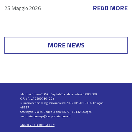
READ MORE
25 Maggio 2026
MORE NEWS
Marconi Express S.P.A. | Capitale Sociale versato € 8.000.000
C.F. e P.IVA 02997301201
Numero iscrizione registro imprese 02997301201 R.E.A. Bologna
483571
Sede legale: Via M. Emilio Lepido 182/2 - 40132 Bologna
marconiexpressspa@pec.postaimprese.it
PRIVACY E COOKIES POLICY