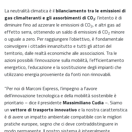
La neutralità climatica è il
bilanciamento tra le emissioni di
gas climalteranti e gli assorbimenti di CO
: l’intento è di
2
diminuire fino ad azzerare le emissioni di CO
, e altri gas ad
2
effetto serra, ottenendo un saldo di emissioni di CO
minore
2
o uguale a zero. Per raggiungere l’obiettivo, è fondamentale
coinvolgere i cittadini innanzitutto e tutti gli attori del
territorio, dalle realtà economiche alle associazioni. Tra le
azioni possibili: l’innovazione sulla mobilità, l’efficientamento
energetico, l’educazione e la sostituzione degli impianti che
utilizzano energia proveniente da fonti non rinnovabili.
“Per noi di Marconi Express, l’impegno a favore
dell’innovazione tecnologica e della mobilità sostenibile è
prioritario – dice il presidente
Massimiliano Cudia
–. Siamo
un
vettore di trasporto innovativo
e la nostra caratteristica
è di avere un impatto ambientale compatibile con le migliori
pratiche europee, segno che ci deve contraddistinguere in
modo permanente. Il nostro sistema è integralmente